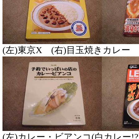
(左)東京X (右)目玉焼きカレー
(左)カレー・ビアンコ(白カレー!?) 