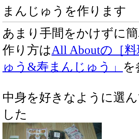
まんじゅうを作ります
あまり手間をかけずに簡
作り方は
All About
ゅう&寿まんじゅう」
を
中身を好きなように選ん
した