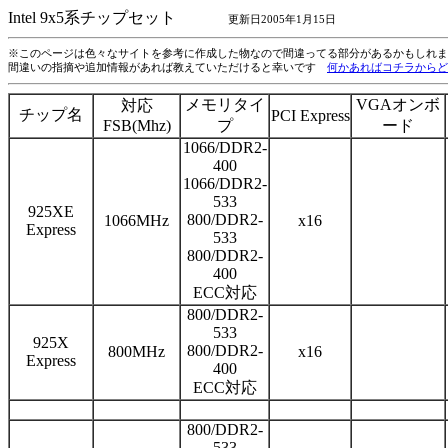
Intel 9x5系チップセット
更新日2005年1月15日
※このページは色々なサイトを参考に作成した物なので間違ってる部分があるかもしれま
間違いの指摘や追加情報があれば教えていただけると幸いです
何かあればコチラからど
メモリタイ
VGAオンボ
対応
チップ名
PCI Express
FSB(Mhz)
プ
ード
1066/DDR2-
400
1066/DDR2-
533
925XE
800/DDR2-
1066MHz
x16
Express
533
800/DDR2-
400
ECC対応
800/DDR2-
533
925X
800/DDR2-
800MHz
x16
Express
400
ECC対応
800/DDR2-
533