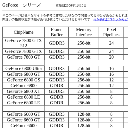
GeForce シリーズ
更新日2006年1月10日
※このページは色々なサイトを参考に作成した物なので間違ってる部分があるかもしれま
間違いの指摘や追加情報があれば教えていただけると幸いです
何かあればコチラからど
Frame
Memory
Pixel
ChipName
Buffer
Interface
Pipelines
GeForce 7800 GTX
GDDR3
256-bit
24
512
GeForce 7800 GTX
GDDR3
256-bit
24
GeForce 7800 GT
GDDR3
256-bit
20
GeForce 6800 Ultra
GDDR3
256-bit
16
GeForce 6800 GT
GDDR3
256-bit
16
GeForce 6800 GS
GDDR3
256-bit
12
GeForce 6800
GDDR
256-bit
12
GeForce 6800 XT
GDDR3
256-bit
8
GeForce 6800 LE
GDDR
256-bit
8
GeForce 6800 LE
GDDR
256-bit
8
GeForce 6600 GT
GDDR3
128-bit
8
GeForce 6600 GT
GDDR3
128-bit
8
GeForce 6600
GDDR
128-bit
8