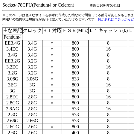
Socket478CPU(Pentium4 or Celeron)
更新日2004年5月1日
※このページは色々なサイトを参考に作成した物なので間違ってる部分があるかもしれま
間違いの指摘や追加情報があれば教えていただけると幸いです
何かあればコチラからど
主な表記
クロック
ＨＴ対応
ＦＳＢ(Mhz)
Ｌ１キャッシュ(k)
Ｌ
Pentium4
EE3.4G
3.4G
○
800
8
3.4EG
3.4G
○
800
16
3.4G
3.4G
○
800
8
EE3.2G
3.2G
○
800
8
3.2EG
3.2G
○
800
16
3.2G
3.2G
○
800
8
3.06G
3.06G
○
533
8
3EG
3G
○
800
16
3G
3G
○
800
8
2.8EG
2.8G
○
800
16
2.8CG
2.8G
○
800
8
2.8AG
2.8G
533
16
2.8G
2.8G
533
8
2.66G
2.66G
533
8
2.6CG
2.6G
○
800
8
2.6G
2.6G
400
8