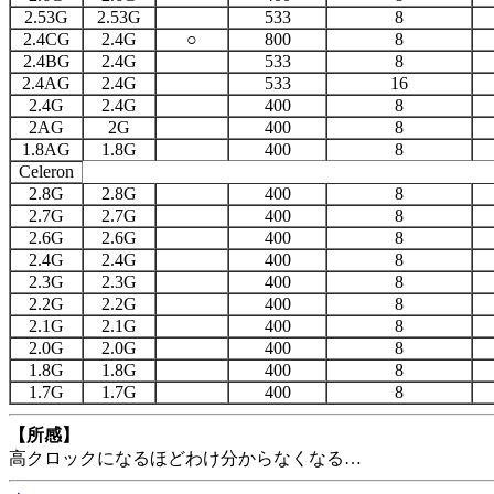
2.53G
2.53G
533
8
2.4CG
2.4G
○
800
8
2.4BG
2.4G
533
8
2.4AG
2.4G
533
16
2.4G
2.4G
400
8
2AG
2G
400
8
1.8AG
1.8G
400
8
Celeron
2.8G
2.8G
400
8
2.7G
2.7G
400
8
2.6G
2.6G
400
8
2.4G
2.4G
400
8
2.3G
2.3G
400
8
2.2G
2.2G
400
8
2.1G
2.1G
400
8
2.0G
2.0G
400
8
1.8G
1.8G
400
8
1.7G
1.7G
400
8
【所感】
高クロックになるほどわけ分からなくなる…