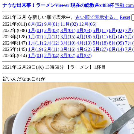
ナウな出来事！ラーメンViewer 現在の総数🍜x483杯
宅麺.com
2021年12月 を新しい順で表示中。
古い順で表示する。
Reset
2021年(011)
8月(02)
9月(01)
11月(02)
12月(06)
2022年(038)
1月(01)
2月(03)
3月(01)
4月(03)
5月(11)
6月(02)
7月(
2023年(128)
1月(07)
2月(11)
3月(15)
4月(18)
5月(11)
6月(14)
7月(
2024年(147)
1月(11)
2月(12)
3月(10)
4月(13)
5月(18)
6月(09)
7月(
2025年(145)
1月(19)
2月(11)
3月(16)
4月(22)
5月(27)
6月(14)
7月(
2026年(014)
1月(01)
2月(04)
3月(02)
4月(07)
2021年12月29日(水) 13時59分 【ラーメン】1杯目
旨いんだなぁこれが