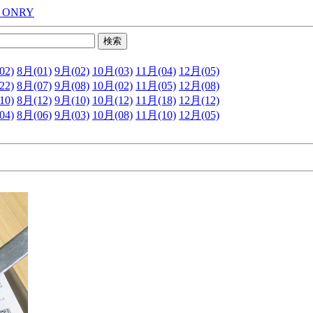
 ONRY
02)
8月(01)
9月(02)
10月(03)
11月(04)
12月(05)
22)
8月(07)
9月(08)
10月(02)
11月(05)
12月(08)
10)
8月(12)
9月(10)
10月(12)
11月(18)
12月(12)
04)
8月(06)
9月(03)
10月(08)
11月(10)
12月(05)