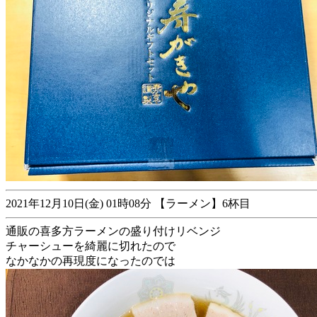
2021年12月10日(金) 01時08分 【ラーメン】6杯目
通販の喜多方ラーメンの盛り付けリベンジ
チャーシューを綺麗に切れたので
なかなかの再現度になったのでは