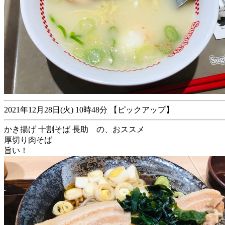
2021年12月28日(火) 10時48分 【ピックアップ】
かき揚げ 十割そば 長助 の、おススメ
厚切り肉そば
旨い！