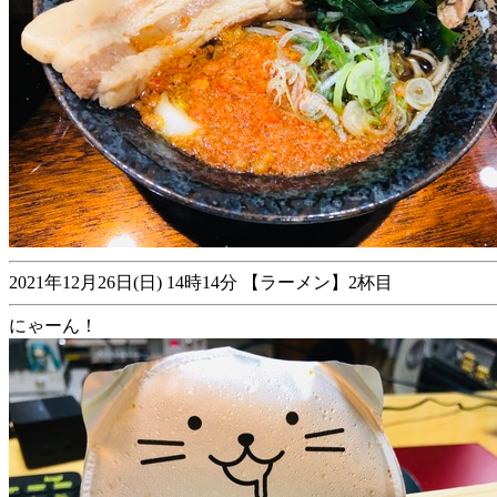
2021年12月26日(日) 14時14分 【ラーメン】2杯目
にゃーん！