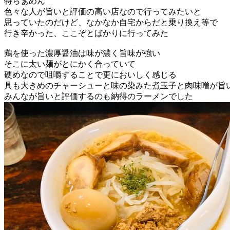
特らぁめん
色々な人が旨いと評価の高い店なので行ってみたいと
思っていたのだけど、なかなか自宅からだと乗り換え等で
行き辛かった、ここぞとばかりに行ってみた
鶏を使った濃厚醤油は味が濃く旨味が強い
そこに太い麺がとにかく合っていて
硬めなので咀嚼することで更においしく感じる
具も大きめのチャーシューと味の染みた煮玉子と肉味噌が旨
みんなが旨いと評価するのも納得のラーメンでした