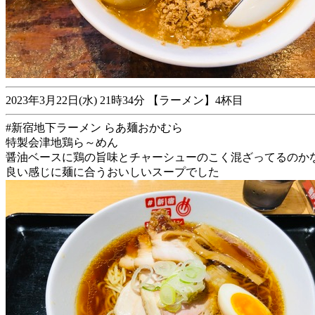
2023年3月22日(水) 21時34分 【ラーメン】4杯目
#新宿地下ラーメン らあ麺おかむら
特製会津地鶏ら～めん
醤油ベースに鶏の旨味とチャーシューのこく混ざってるのか
良い感じに麺に合うおいしいスープでした