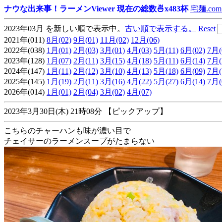
ナウな出来事！ラーメンViewer 現在の総数🍜x483杯
宅麺.com
2023年03月 を新しい順で表示中。
古い順で表示する。
Reset
2021年(011)
8月(02)
9月(01)
11月(02)
12月(06)
2022年(038)
1月(01)
2月(03)
3月(01)
4月(03)
5月(11)
6月(02)
7月(
2023年(128)
1月(07)
2月(11)
3月(15)
4月(18)
5月(11)
6月(14)
7月(
2024年(147)
1月(11)
2月(12)
3月(10)
4月(13)
5月(18)
6月(09)
7月(
2025年(145)
1月(19)
2月(11)
3月(16)
4月(22)
5月(27)
6月(14)
7月(
2026年(014)
1月(01)
2月(04)
3月(02)
4月(07)
2023年3月30日(木) 21時08分 【ピックアップ】
こちらのチャーハンも味が濃い目で
チェイサーのラーメンスープがたまらない