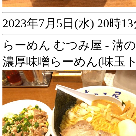
2023年7月5日(水) 20
らーめん むつみ屋 - 溝
濃厚味噌らーめん(味玉