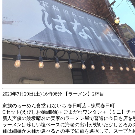
2023年7月29日(土) 16時06分 【ラーメン】2杯目
家族のらーめん食堂 はないち 春日町店 - 練馬春日町
Cセット(えびしお麺(細麺)＋ごまだれワンタン＋【ミニ】チ
新人声優の綾坂晴名の実家のラーメン屋で普通に今日も店を
ラーメンは珍しい塩ベースに海老の出汁が効いた少しとろみ
麺は細麺か太麺か選べるとの事で細麺を選択して、スープと