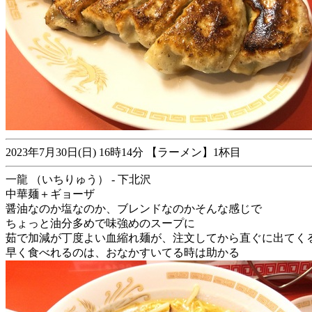
2023年7月30日(日) 16時14分 【ラーメン】1杯目
一龍 （いちりゅう） - 下北沢
中華麺＋ギョーザ
醤油なのか塩なのか、ブレンドなのかそんな感じで
ちょっと油分多めで味強めのスープに
茹で加減が丁度よい血縮れ麺が、注文してから直ぐに出てく
早く食べれるのは、おなかすいてる時は助かる