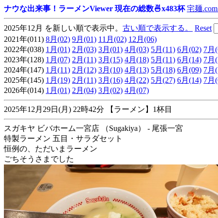
ナウな出来事！ラーメンViewer 現在の総数🍜x483杯
宅麺.com
2025年12月 を新しい順で表示中。
古い順で表示する。
Reset
2021年(011)
8月(02)
9月(01)
11月(02)
12月(06)
2022年(038)
1月(01)
2月(03)
3月(01)
4月(03)
5月(11)
6月(02)
7月(
2023年(128)
1月(07)
2月(11)
3月(15)
4月(18)
5月(11)
6月(14)
7月(
2024年(147)
1月(11)
2月(12)
3月(10)
4月(13)
5月(18)
6月(09)
7月(
2025年(145)
1月(19)
2月(11)
3月(16)
4月(22)
5月(27)
6月(14)
7月(
2026年(014)
1月(01)
2月(04)
3月(02)
4月(07)
2025年12月29日(月) 22時42分 【ラーメン】1杯目
スガキヤ ビバホーム一宮店 （Sugakiya） - 尾張一宮
特製ラーメン 五目・サラダセット
恒例の、ただいまラーメン
ごちそうさまでした