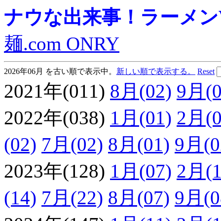
ナウな出来事！ラーメンVie
麺.com ONRY
2026年06月 を古い順で表示中。
新しい順で表示する。
Reset
2021年(011)
8月(02)
9月(0
2022年(038)
1月(01)
2月(0
(02)
7月(02)
8月(01)
9月(0
2023年(128)
1月(07)
2月(1
(14)
7月(22)
8月(07)
9月(0