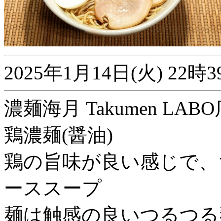
2025年1月14日(火) 2
濃麺海月 Takumen LABO店
鶏濃麺(醤油)
鶏の旨味が良い感じで、
ーススープ
麺は触感の良いつるつる