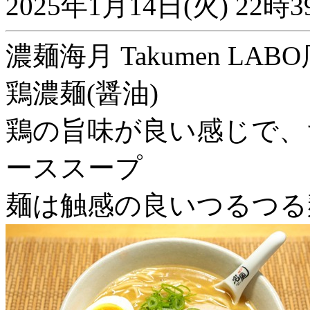
2025年1月14日(火) 2
濃麺海月 Takumen LABO店
鶏濃麺(醤油)
鶏の旨味が良い感じで、
ーススープ
麺は触感の良いつるつる