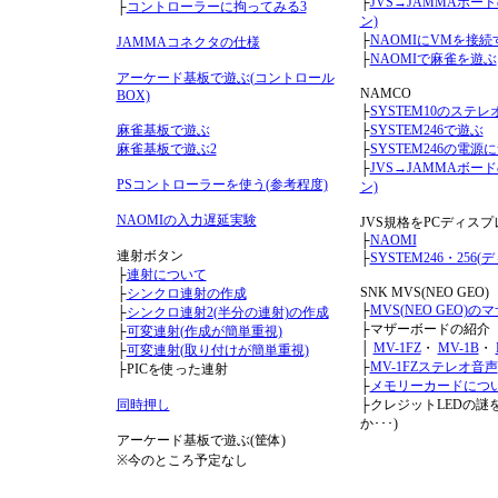
├
JVS→JAMMAボー
├
コントローラーに拘ってみる3
ン)
├
NAOMIにVMを接続
JAMMAコネクタの仕様
├
NAOMIで麻雀を遊ぶ
アーケード基板で遊ぶ(コントロール
NAMCO
BOX)
├
SYSTEM10のステレ
麻雀基板で遊ぶ
├
SYSTEM246で遊ぶ
麻雀基板で遊ぶ2
├
SYSTEM246の電源
├
JVS→JAMMAボー
PSコントローラーを使う(参考程度)
ン)
NAOMIの入力遅延実験
JVS規格をPCディス
├
NAOMI
連射ボタン
├
SYSTEM246・256
├
連射について
SNK MVS(NEO GEO)
├
シンクロ連射の作成
├
MVS(NEO GEO)
├
シンクロ連射2(半分の連射)の作成
├マザーボードの紹介
├
可変連射(作成が簡単重視)
│
MV-1FZ
・
MV-1B
・
├
可変連射(取り付けが簡単重視)
├
MV-1FZステレオ音声
├PICを使った連射
├
メモリーカードにつ
同時押し
├クレジットLEDの謎
か･･･)
アーケード基板で遊ぶ(筐体)
※今のところ予定なし