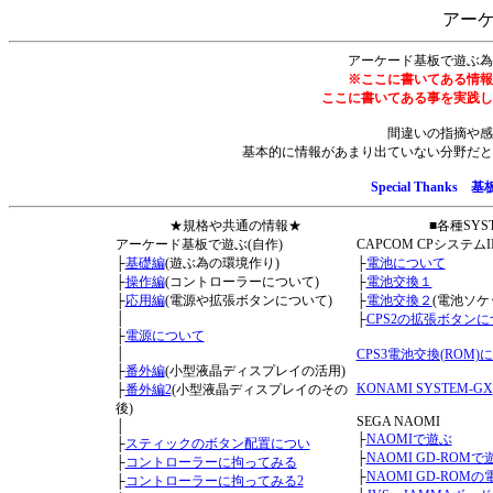
アー
アーケード基板で遊ぶ為
※ここに書いてある情報
ここに書いてある事を実践し
間違いの指摘や感
基本的に情報があまり出ていない分野だと
Special Tha
★規格や共通の情報★
■各種SYS
アーケード基板で遊ぶ(自作)
CAPCOM CPシステムII(
├
基礎編
(遊ぶ為の環境作り)
├
電池について
├
操作編
(コントローラーについて)
├
電池交換１
├
応用編
(電源や拡張ボタンについて)
├
電池交換２
(電池ソケ
│
├
CPS2の拡張ボタン
├
電源について
│
CPS3電池交換(ROM)
├
番外編
(小型液晶ディスプレイの活用)
KONAMI SYSTEM-GX
├
番外編2
(小型液晶ディスプレイのその
後)
SEGA NAOMI
│
├
NAOMIで遊ぶ
├
スティックのボタン配置につい
├
NAOMI GD-ROMで
├
コントローラーに拘ってみる
├
NAOMI GD-ROM
├
コントローラーに拘ってみる2