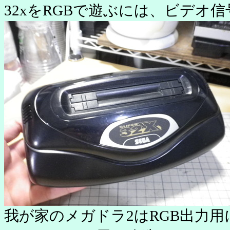
32xをRGBで遊ぶには、ビデオ
我が家のメガドラ2はRGB出力