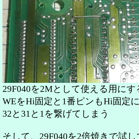
29F040を2Mとして使える用に
WEをHi固定と1番ピンもHi固定
32と31と1を繋げてしまう
そして、29F040を2倍焼きで試