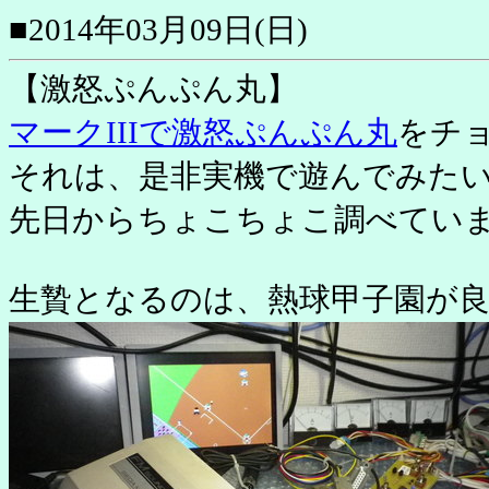
■2014年03月09日(日)
【激怒ぷんぷん丸】
マークIIIで激怒ぷんぷん丸
をチ
それは、是非実機で遊んでみた
先日からちょこちょこ調べてい
生贄となるのは、熱球甲子園が