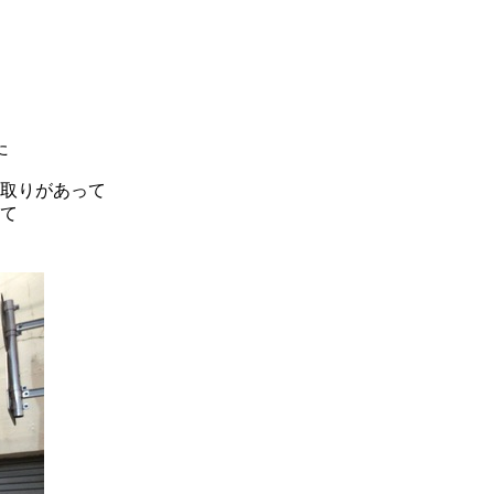
た
り取りがあって
って