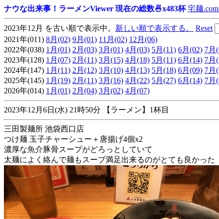
ナウな出来事！ラーメンViewer 現在の総数🍜x483杯
宅麺.com
2023年12月 を古い順で表示中。
新しい順で表示する。
Reset
2021年(011)
8月(02)
9月(01)
11月(02)
12月(06)
2022年(038)
1月(01)
2月(03)
3月(01)
4月(03)
5月(11)
6月(02)
7月(
2023年(128)
1月(07)
2月(11)
3月(15)
4月(18)
5月(11)
6月(14)
7月(
2024年(147)
1月(11)
2月(12)
3月(10)
4月(13)
5月(18)
6月(09)
7月(
2025年(145)
1月(19)
2月(11)
3月(16)
4月(22)
5月(27)
6月(14)
7月(
2026年(014)
1月(01)
2月(04)
3月(02)
4月(07)
2023年12月6日(水) 21時50分 【ラーメン】1杯目
三田製麺所 池袋西口店
つけ麺 玉子チャーシュー＋唐揚げ4個x2
濃厚な魚介豚骨スープがどろっとしていて
太麺によく絡んで麺もスープ満足出来るのがとても良かった