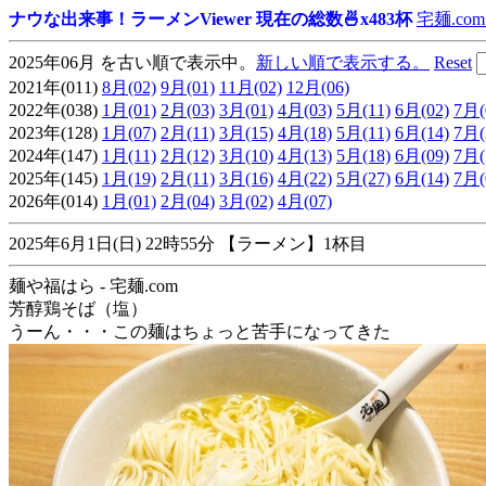
ナウな出来事！ラーメンViewer 現在の総数🍜x483杯
宅麺.com
2025年06月 を古い順で表示中。
新しい順で表示する。
Reset
2021年(011)
8月(02)
9月(01)
11月(02)
12月(06)
2022年(038)
1月(01)
2月(03)
3月(01)
4月(03)
5月(11)
6月(02)
7月(
2023年(128)
1月(07)
2月(11)
3月(15)
4月(18)
5月(11)
6月(14)
7月(
2024年(147)
1月(11)
2月(12)
3月(10)
4月(13)
5月(18)
6月(09)
7月(
2025年(145)
1月(19)
2月(11)
3月(16)
4月(22)
5月(27)
6月(14)
7月(
2026年(014)
1月(01)
2月(04)
3月(02)
4月(07)
2025年6月1日(日) 22時55分 【ラーメン】1杯目
麺や福はら - 宅麺.com
芳醇鶏そば（塩）
うーん・・・この麺はちょっと苦手になってきた