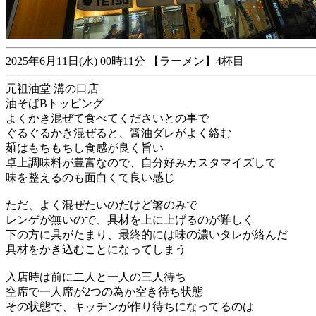
2025年6月11日(水) 00時11分 【ラーメン】4杯目
元祖油堂 溝の口店
油そばBトッピング
よくかき混ぜて食べてくださいとの事で
ぐるぐるかき混ぜると、醤油ダレがよく絡む
麺はもちもちし食感が良く旨い
卓上調味料が豊富なので、自分好みカスタマイズして
味を整えるのも面白くて良い感じ
ただ、よく混ぜたいのだけど箸のみで
レンゲが無いので、具材を上に上げるのが難しく
下の方に具がたまり、最終的には味の濃いタレが絡んだ
具材をかき込むことになってしまう
入店時は前に二人と一人の三人待ち
空席で一人席が2つの為か空き待ち状態
その状態で、キッチンが作り待ちになってるのは