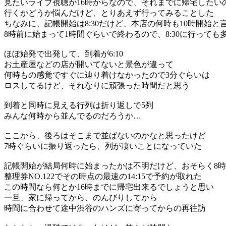
見たいライブ視聴が16時からなので、それまでに帰宅したい
行くかどうか悩んだけど、とりあえず行ってみることした
ちなみに、記帳開始は8:30だけど、本店の何時も10時開始と
8時前に始まって1時間ぐらいで終わるので、8:30に行っても
ほぼ始発で出発して、到着が6:10
お土産屋などの店が開いてないと景色が違って
何時もの感覚ですぐに辿り着けなかったので3分ぐらいは
ロスしてるけど、それなりに頑張った時間だと思う
到着と同時に見える行列は折り返しで5列
みんな何時から並んでるのだろうか…
ここから、後ろはそこまで並ばないのかなと思ったけど
7時ぐらいに振り返ったら、列が凄いことになっていた
記帳開始が結局何時に始まったかは不明だけど、おそらく8
整理券NO.122でその時点の最速の14:15で予約が取れた
この時間なら何とか16時までに帰宅出来るでしょうと思い
一旦、家に帰ってから、のんびりしてから
時間に合わせて途中渋谷のハンズに寄ってからの再往訪