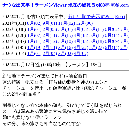
ナウな出来事！ラーメンViewer 現在の総数🍜x483杯
宅麺.com
2025年12月 を古い順で表示中。
新しい順で表示する。
Reset
2021年(011)
8月(02)
9月(01)
11月(02)
12月(06)
2022年(038)
1月(01)
2月(03)
3月(01)
4月(03)
5月(11)
6月(02)
7月(
2023年(128)
1月(07)
2月(11)
3月(15)
4月(18)
5月(11)
6月(14)
7月(
2024年(147)
1月(11)
2月(12)
3月(10)
4月(13)
5月(18)
6月(09)
7月(
2025年(145)
1月(19)
2月(11)
3月(16)
4月(22)
5月(27)
6月(14)
7月(
2026年(014)
1月(01)
2月(04)
3月(02)
4月(07)
2025年12月12日(金) 00時10分 【ラーメン】1杯目
新宿地下ラーメン(ほたて日和) - 新宿西口
蓮の特製！帆立香る手打ち麺の刺身と蓮のカエシと
チャーシューを使用した薩摩軍鶏と比内鶏のチャーシュー麺
この2行が商品名？
刺身じゃない方の本体の麺も、麺だけで凄く味を感じられ
スープは深みある醤油に甘み気持ち感じる濃い味で
麺にも負けない凄いラーメン
その分、味の濃さも相当なものですが