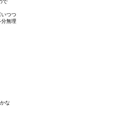
ので
言いつつ
多分無理
時かな