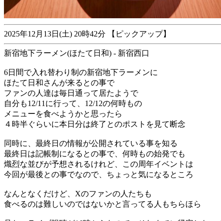
2025年12月13日(土) 20時42分 【ピックアップ】
新宿地下ラーメン(ほたて日和) - 新宿西口
6日間で入れ替わり制の新宿地下ラーメンに
ほたて日和さんが来るとの事で
ファンの人達は毎日通って居たようで
自分も12/11に行って、12/12の何時もの
メニューを食べようかと思ったら
４時半ぐらいに本日分は終了とのポストを見て断念
同時に、最終日の情報が公開されている事を知る
最終日は記帳制になるとの事で、何時もの始発でも
熾烈な並びが予想されるけれど、この周年イベントは
今回が最後との事でなので、ちょっと気になるところ
なんとなくだけど、Xのファンの人たちも
食べるのは難しいのではないかと言ってる人もちらほら