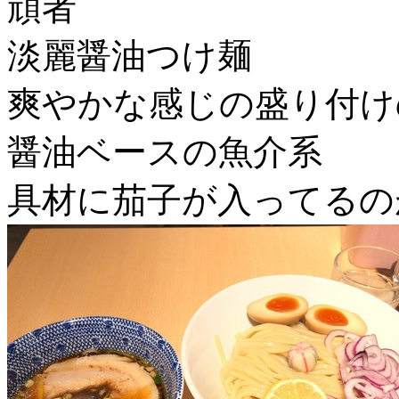
頑者
淡麗醤油つけ麺
爽やかな感じの盛り付け
醤油ベースの魚介系
具材に茄子が入ってるの