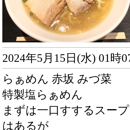
2024年5月15日(水) 0
らぁめん 赤坂 みづ菜
特製塩らぁめん
まずは一口すするスープ
はあるが