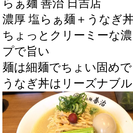
らぁ麺 善治 日吉店
濃厚 塩らぁ麺＋うなぎ
ちょっとクリーミーな濃
プで旨い
麺は細麺でちょい固めで
うなぎ丼はリーズナブル